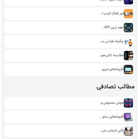
غیر فعال کردن استایل گوتنبرگ…
مهم ترین KPI سئو تاثیرگذار…
چگونه طراحی سایت یاد بگیریم؟…
مقایسه تاثیر هوش مصنوعی و…
افزونه‌های ضروری وردپرس: انتخاب بهترین‌ها…
مطالب تصادفی
هوش مصنوعی و وردپرس: چگونه…
افزونه‌های سئو در وردپرس: کلید…
تأثیر انتخاب شریک استراتژیک بر…