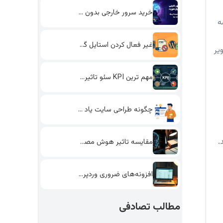
خرید سرور خارجی بدون احراز…
ه
غیر فعال کردن استایل گوتنبرگ…
یر
مهم ترین KPI سئو تاثیرگذار…
چگونه طراحی سایت یاد بگیریم؟…
.
مقایسه تاثیر هوش مصنوعی و…
افزونه‌های ضروری وردپرس: انتخاب بهترین‌ها…
مطالب تصادفی