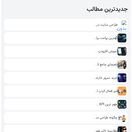
جدیدترین مطالب
طراحی سایت در اراک
بهترین پرامت برای تولید محتوای…
آموزش افزودن فونت به وردپرس…
راهنمای جامع کسب درآمد پاره…
خرید سرور خارجی بدون احراز…
غیر فعال کردن استایل گوتنبرگ…
مهم ترین KPI سئو تاثیرگذار…
چگونه طراحی سایت یاد بگیریم؟…
مقایسه تاثیر هوش مصنوعی و…