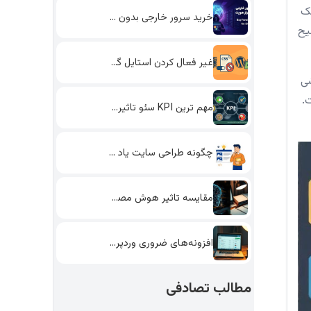
مک
خرید سرور خارجی بدون احراز…
یح
غیر فعال کردن استایل گوتنبرگ…
شی
.
مهم ترین KPI سئو تاثیرگذار…
چگونه طراحی سایت یاد بگیریم؟…
مقایسه تاثیر هوش مصنوعی و…
افزونه‌های ضروری وردپرس: انتخاب بهترین‌ها…
مطالب تصادفی