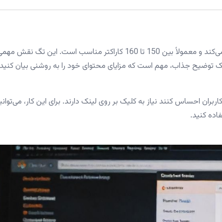
متا تگ توضیحات، خلاصه‌ای از محتوای صفحه را فراهم می‌کند و معمولاً بین 150 تا 160 کاراکتر مناسب است. این تگ نقش مه
یک توضیح جذاب، مهم است که مزایای محتوای خود را به روشنی بیان کنید 
بران احساس کنند نیاز به کلیک بر روی لینک دارند. برای این کار، می‌توانی
فاده کنید.