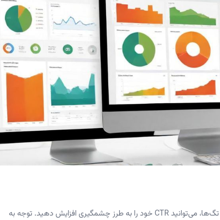
در نهایت، با **سئوی وب سایت** و استفاده مؤثر از متا تگ‌ها، می‌توانید CTR خود را به طرز چشمگیری افزایش دهید. توجه به