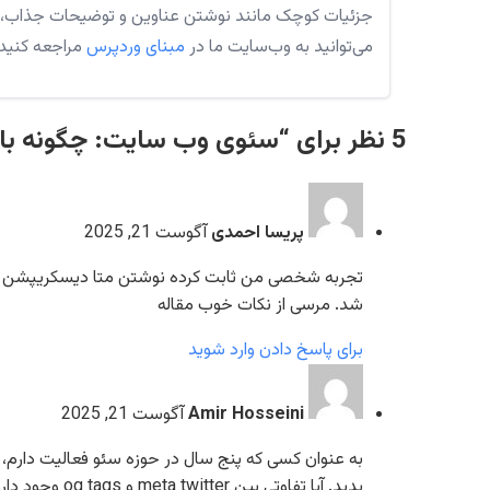
جزئیات کوچک مانند نوشتن عناوین و توضیحات جذاب، می
می‌توانید به وب‌سایت ما در
مبنای وردپرس
مراجعه کنید. امی
5 نظر برای “سئوی وب سایت: چگونه با استفاده از متا تگ‌ها، CTR را افزایش دهیم؟”
پریسا احمدی
آگوست 21, 2025
تجربه شخصی من ثابت کرده نوشتن متا دیسکریپشن جذاب
شد. مرسی از نکات خوب مقاله
برای پاسخ دادن وارد شوید
Amir Hosseini
آگوست 21, 2025
به عنوان کسی که پنج سال در حوزه سئو فعالیت دارم،
بدید. آیا تفاوتی بین meta twitter و og tags وجود داره؟